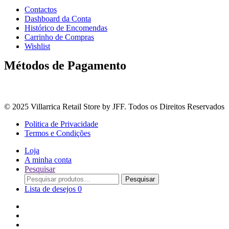
Contactos
Dashboard da Conta
Histórico de Encomendas
Carrinho de Compras
Wishlist
Métodos de Pagamento
© 2025 Villarrica Retail Store by JFF. Todos os Direitos Reservados
Politica de Privacidade
Termos e Condições
Loja
A minha conta
Pesquisar
Procurar
Pesquisar
por:
Lista de desejos
0
Adoçantes
Arroz, Massas e Leguminosas
Bebidas e Óleos