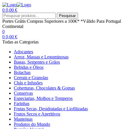
0
0,00
€
Menu
Procurar
Pesquisar
por:
Portes Grátis
Compras Superiores a 100€*
*Válido Para Portugal
Continental
0
0
0,00
€
Todas as Categorias
Adoçantes
Arroz, Massas e Leguminosas
Bagas, Sementes e Grãos
Bebidas e Óleos
Bolachas
Cereais e Granolas
Chás e Infusões
Coberturas, Chocolates & Gomas
Conservas
Especiarias, Molhos e Temperos
Farinhas
Frutas Secas, Desidratadas e Liofilizadas
Frutos Secos e Aperitivos
Manteigas
Produtos do Mundo