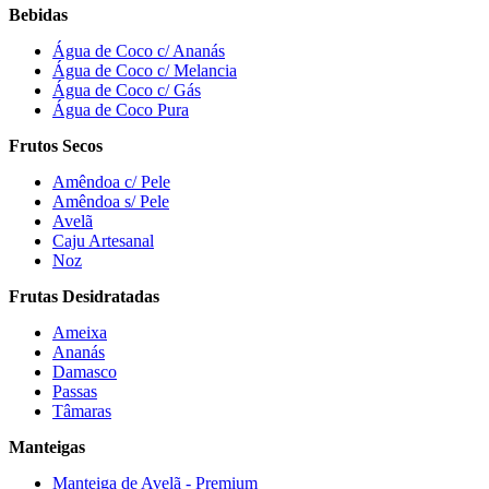
Bebidas
Água de Coco c/ Ananás
Água de Coco c/ Melancia
Água de Coco c/ Gás
Água de Coco Pura
Frutos Secos
Amêndoa c/ Pele
Amêndoa s/ Pele
Avelã
Caju Artesanal
Noz
Frutas Desidratadas
Ameixa
Ananás
Damasco
Passas
Tâmaras
Manteigas
Manteiga de Avelã - Premium