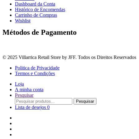
Dashboard da Conta
Histórico de Encomendas
Carrinho de Compras
Wishlist
Métodos de Pagamento
© 2025 Villarrica Retail Store by JFF. Todos os Direitos Reservados
Politica de Privacidade
Termos e Condições
Loja
A minha conta
Pesquisar
Procurar
Pesquisar
por:
Lista de desejos
0
Adoçantes
Arroz, Massas e Leguminosas
Bebidas e Óleos
Bagas Sementes e Grãos