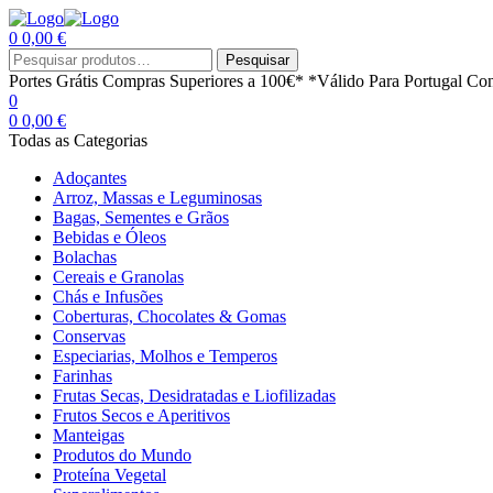
0
0,00
€
Menu
Procurar
Pesquisar
por:
Portes Grátis
Compras Superiores a 100€*
*Válido Para Portugal Con
0
0
0,00
€
Todas as Categorias
Adoçantes
Arroz, Massas e Leguminosas
Bagas, Sementes e Grãos
Bebidas e Óleos
Bolachas
Cereais e Granolas
Chás e Infusões
Coberturas, Chocolates & Gomas
Conservas
Especiarias, Molhos e Temperos
Farinhas
Frutas Secas, Desidratadas e Liofilizadas
Frutos Secos e Aperitivos
Manteigas
Produtos do Mundo
Proteína Vegetal