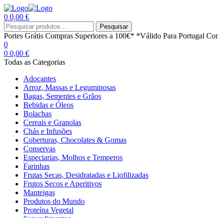
0
0,00
€
Menu
Procurar
Pesquisar
por:
Portes Grátis
Compras Superiores a 100€*
*Válido Para Portugal Con
0
0
0,00
€
Todas as Categorias
Adoçantes
Arroz, Massas e Leguminosas
Bagas, Sementes e Grãos
Bebidas e Óleos
Bolachas
Cereais e Granolas
Chás e Infusões
Coberturas, Chocolates & Gomas
Conservas
Especiarias, Molhos e Temperos
Farinhas
Frutas Secas, Desidratadas e Liofilizadas
Frutos Secos e Aperitivos
Manteigas
Produtos do Mundo
Proteína Vegetal