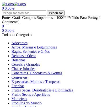
0
0,00
€
Menu
Procurar
Pesquisar
por:
Portes Grátis
Compras Superiores a 100€*
*Válido Para Portugal
Continental
0
0
0,00
€
Todas as Categorias
Adoçantes
Arroz, Massas e Leguminosas
Bagas, Sementes e Grãos
Bebidas e Óleos
Bolachas
Cereais e Granolas
Chás e Infusões
Coberturas, Chocolates & Gomas
Conservas
Especiarias, Molhos e Temperos
Farinhas
Frutas Secas, Desidratadas e Liofilizadas
Frutos Secos e Aperitivos
Manteigas
Produtos do Mundo