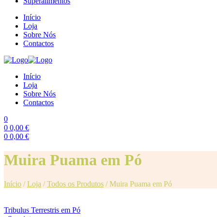
Superalimentos
Início
Loja
Sobre Nós
Contactos
Início
Loja
Sobre Nós
Contactos
0
0
0,00
€
0
0,00
€
Menu
Muira Puama em Pó
Início
/
Loja
/
Todos os Produtos
/
Muira Puama em Pó
Tribulus Terrestris em Pó