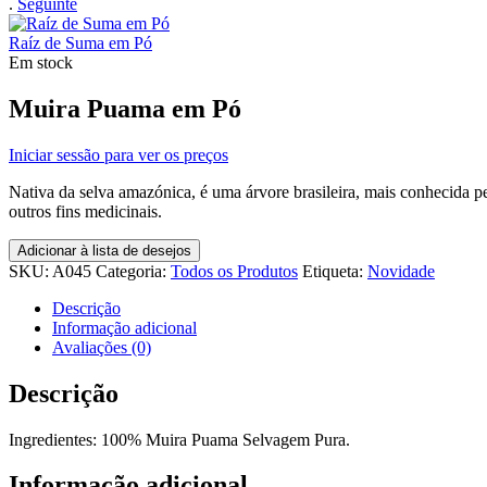
.
Seguinte
Raíz de Suma em Pó
Em stock
Muira Puama em Pó
Iniciar sessão para ver os preços
Nativa da selva amazónica, é uma árvore brasileira, mais conhecida pe
outros fins medicinais.
Adicionar à lista de desejos
SKU:
A045
Categoria:
Todos os Produtos
Etiqueta:
Novidade
Descrição
Informação adicional
Avaliações (0)
Descrição
Ingredientes: 100% Muira Puama Selvagem Pura.
Informação adicional