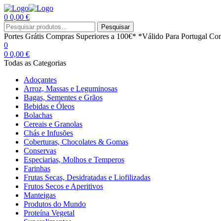
0
0,00
€
Menu
Procurar
Pesquisar
por:
Portes Grátis
Compras Superiores a 100€*
*Válido Para Portugal Con
0
0
0,00
€
Todas as Categorias
Adoçantes
Arroz, Massas e Leguminosas
Bagas, Sementes e Grãos
Bebidas e Óleos
Bolachas
Cereais e Granolas
Chás e Infusões
Coberturas, Chocolates & Gomas
Conservas
Especiarias, Molhos e Temperos
Farinhas
Frutas Secas, Desidratadas e Liofilizadas
Frutos Secos e Aperitivos
Manteigas
Produtos do Mundo
Proteína Vegetal