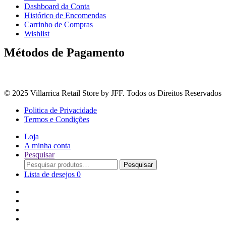
Dashboard da Conta
Histórico de Encomendas
Carrinho de Compras
Wishlist
Métodos de Pagamento
© 2025 Villarrica Retail Store by JFF. Todos os Direitos Reservados
Politica de Privacidade
Termos e Condições
Loja
A minha conta
Pesquisar
Procurar
Pesquisar
por:
Lista de desejos
0
Adoçantes
Arroz, Massas e Leguminosas
Bebidas e Óleos
Bagas Sementes e Grãos