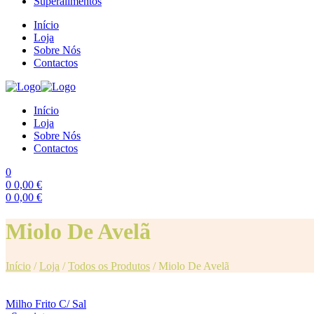
Superalimentos
Início
Loja
Sobre Nós
Contactos
Início
Loja
Sobre Nós
Contactos
0
0
0,00
€
0
0,00
€
Menu
Miolo De Avelã
Início
/
Loja
/
Todos os Produtos
/
Miolo De Avelã
Milho Frito C/ Sal