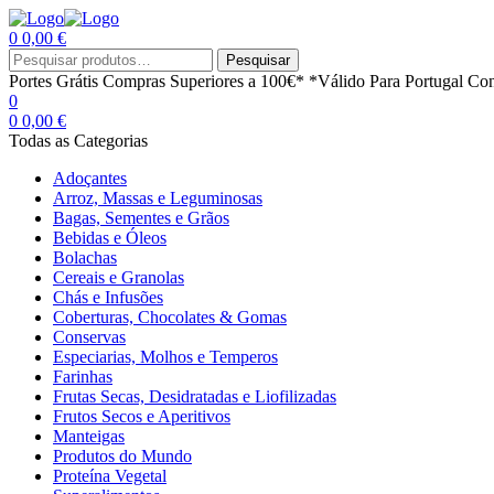
0
0,00
€
Menu
Procurar
Pesquisar
por:
Portes Grátis
Compras Superiores a 100€*
*Válido Para Portugal Con
0
0
0,00
€
Todas as Categorias
Adoçantes
Arroz, Massas e Leguminosas
Bagas, Sementes e Grãos
Bebidas e Óleos
Bolachas
Cereais e Granolas
Chás e Infusões
Coberturas, Chocolates & Gomas
Conservas
Especiarias, Molhos e Temperos
Farinhas
Frutas Secas, Desidratadas e Liofilizadas
Frutos Secos e Aperitivos
Manteigas
Produtos do Mundo
Proteína Vegetal