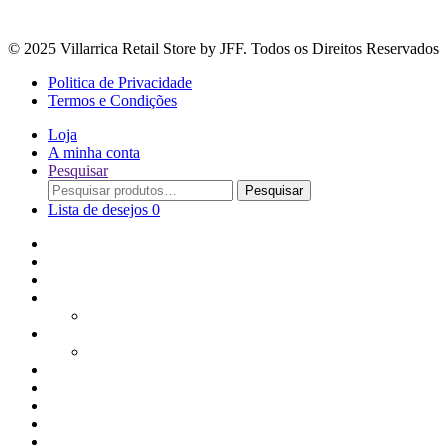
© 2025 Villarrica Retail Store by JFF. Todos os Direitos Reservados
Politica de Privacidade
Termos e Condições
Loja
A minha conta
Pesquisar
Procurar
Pesquisar
por:
Lista de desejos
0
Adoçantes
Arroz, Massas e Leguminosas
Bebidas e Óleos
Bagas Sementes e Grãos
Bolachas
Cereais e Granolas
Chás e Infusões
Coberturas, Chocolates & Gomas
Conservas
Especiarias, Molhos e Temperos