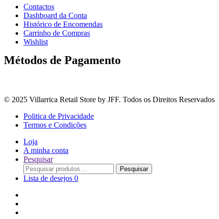
Contactos
Dashboard da Conta
Histórico de Encomendas
Carrinho de Compras
Wishlist
Métodos de Pagamento
© 2025 Villarrica Retail Store by JFF. Todos os Direitos Reservados
Politica de Privacidade
Termos e Condições
Loja
A minha conta
Pesquisar
Procurar
Pesquisar
por:
Lista de desejos
0
Adoçantes
Arroz, Massas e Leguminosas
Bebidas e Óleos