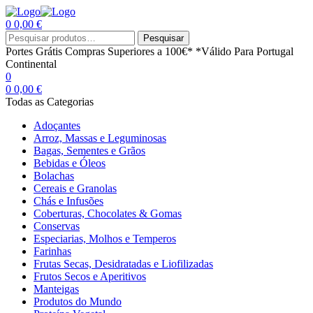
0
0,00
€
Menu
Procurar
Pesquisar
por:
Portes Grátis
Compras Superiores a 100€*
*Válido Para Portugal
Continental
0
0
0,00
€
Todas as Categorias
Adoçantes
Arroz, Massas e Leguminosas
Bagas, Sementes e Grãos
Bebidas e Óleos
Bolachas
Cereais e Granolas
Chás e Infusões
Coberturas, Chocolates & Gomas
Conservas
Especiarias, Molhos e Temperos
Farinhas
Frutas Secas, Desidratadas e Liofilizadas
Frutos Secos e Aperitivos
Manteigas
Produtos do Mundo