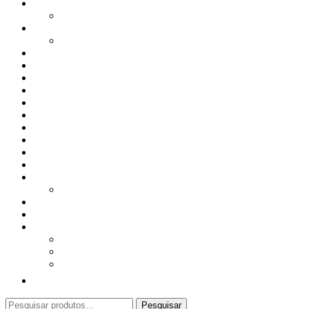
Bagas Sementes e Grãos
Bolachas
Cereais e Granolas
Chás e Infusões
Coberturas, Chocolates & Gomas
Conservas
Especiarias, Molhos e Temperos
Farinhas
Frutos Secos e Aperitivos
Frutas Secas, Desidratadas e Liofilizadas
Manteigas
Produtos do Mundo
Proteína Vegetal
Superalimentos
Todos os Produtos
Apoio ao Cliente
Conta Cliente
Contactos
Sobre Nós
Procurar
Pesquisar