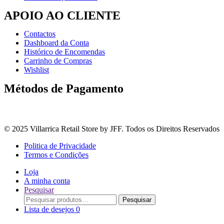
APOIO AO CLIENTE
Contactos
Dashboard da Conta
Histórico de Encomendas
Carrinho de Compras
Wishlist
Métodos de Pagamento
© 2025 Villarrica Retail Store by JFF. Todos os Direitos Reservados
Politica de Privacidade
Termos e Condições
Loja
A minha conta
Pesquisar
Procurar
Pesquisar
por:
Lista de desejos
0