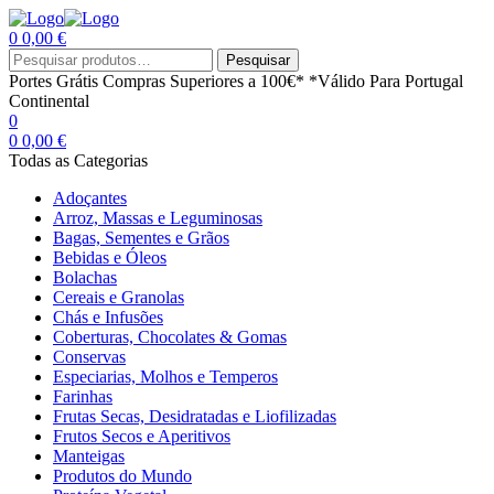
0
0,00
€
Menu
Procurar
Pesquisar
por:
Portes Grátis
Compras Superiores a 100€*
*Válido Para Portugal
Continental
0
0
0,00
€
Todas as Categorias
Adoçantes
Arroz, Massas e Leguminosas
Bagas, Sementes e Grãos
Bebidas e Óleos
Bolachas
Cereais e Granolas
Chás e Infusões
Coberturas, Chocolates & Gomas
Conservas
Especiarias, Molhos e Temperos
Farinhas
Frutas Secas, Desidratadas e Liofilizadas
Frutos Secos e Aperitivos
Manteigas
Produtos do Mundo