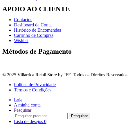
APOIO AO CLIENTE
Contactos
Dashboard da Conta
Histórico de Encomendas
Carrinho de Compras
Wishlist
Métodos de Pagamento
© 2025 Villarrica Retail Store by JFF. Todos os Direitos Reservados
Politica de Privacidade
Termos e Condições
Loja
A minha conta
Pesquisar
Procurar
Pesquisar
por:
Lista de desejos
0