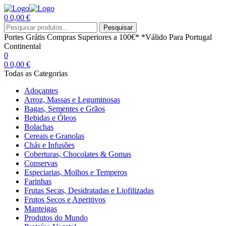
0
0,00
€
Menu
Procurar
Pesquisar
por:
Portes Grátis
Compras Superiores a 100€*
*Válido Para Portugal
Continental
0
0
0,00
€
Todas as Categorias
Adoçantes
Arroz, Massas e Leguminosas
Bagas, Sementes e Grãos
Bebidas e Óleos
Bolachas
Cereais e Granolas
Chás e Infusões
Coberturas, Chocolates & Gomas
Conservas
Especiarias, Molhos e Temperos
Farinhas
Frutas Secas, Desidratadas e Liofilizadas
Frutos Secos e Aperitivos
Manteigas
Produtos do Mundo