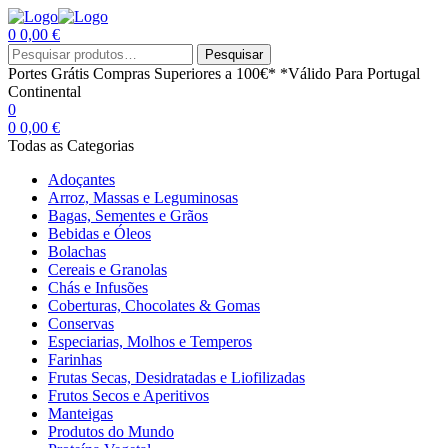
0
0,00
€
Menu
Procurar
Pesquisar
por:
Portes Grátis
Compras Superiores a 100€*
*Válido Para Portugal
Continental
0
0
0,00
€
Todas as Categorias
Adoçantes
Arroz, Massas e Leguminosas
Bagas, Sementes e Grãos
Bebidas e Óleos
Bolachas
Cereais e Granolas
Chás e Infusões
Coberturas, Chocolates & Gomas
Conservas
Especiarias, Molhos e Temperos
Farinhas
Frutas Secas, Desidratadas e Liofilizadas
Frutos Secos e Aperitivos
Manteigas
Produtos do Mundo