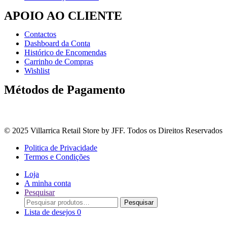
APOIO AO CLIENTE
Contactos
Dashboard da Conta
Histórico de Encomendas
Carrinho de Compras
Wishlist
Métodos de Pagamento
© 2025 Villarrica Retail Store by JFF. Todos os Direitos Reservados
Politica de Privacidade
Termos e Condições
Loja
A minha conta
Pesquisar
Procurar
Pesquisar
por:
Lista de desejos
0