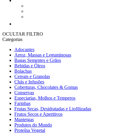
Apoio ao Cliente
Conta Cliente
Contactos
Sobre Nós
OCULTAR FILTRO
Categorias
Adoçantes
Arroz, Massas e Leguminosas
Bagas Sementes e Grãos
Bebidas e Óleos
Bolachas
Cereais e Granolas
Chás e Infusões
Coberturas, Chocolates & Gomas
Conservas
Especiarias, Molhos e Temperos
Farinhas
Frutas Secas, Desidratadas e Liofilizadas
Frutos Secos e Aperitivos
Manteigas
Produtos do Mundo
Proteína Vegetal