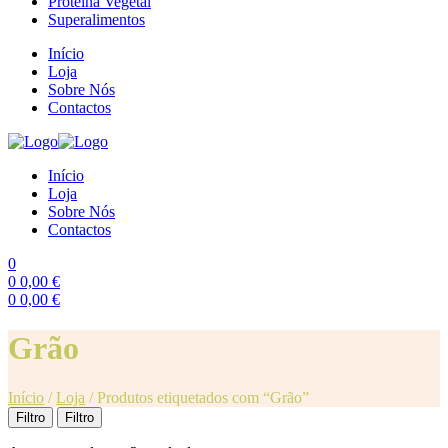
Proteína Vegetal
Superalimentos
Início
Loja
Sobre Nós
Contactos
Início
Loja
Sobre Nós
Contactos
0
0
0,00
€
0
0,00
€
Menu
Grão
Início
/
Loja
/
Produtos etiquetados com “Grão”
Filtro
Filtro