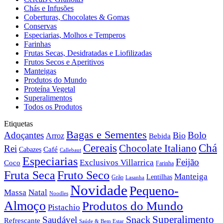
Chás e Infusões
Coberturas, Chocolates & Gomas
Conservas
Especiarias, Molhos e Temperos
Farinhas
Frutas Secas, Desidratadas e Liofilizadas
Frutos Secos e Aperitivos
Manteigas
Produtos do Mundo
Proteína Vegetal
Superalimentos
Todos os Produtos
Etiquetas
Bagas e Sementes
Adoçantes
Bolo
Bio
Arroz
Bebida
Cereais
Chá
Chocolate Italiano
Rei
Café
Cabazes
Callebaut
Especiarias
Feijão
Exclusivos Villarrica
Coco
Farinha
Fruta Seca
Fruto Seco
Manteiga
Lentilhas
Grão
Lasanha
Novidade
Pequeno-
Massa
Natal
Noodles
Almoço
Produtos do Mundo
Pistachio
Superalimento
Snack
Saudável
Refrescante
Saúde & Bem Estar