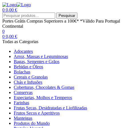
0
0,00
€
Menu
Procurar
Pesquisar
por:
Portes Grátis
Compras Superiores a 100€*
*Válido Para Portugal
Continental
0
0
0,00
€
Todas as Categorias
Adoçantes
Arroz, Massas e Leguminosas
Bagas, Sementes e Grãos
Bebidas e Óleos
Bolachas
Cereais e Granolas
Chás e Infusões
Coberturas, Chocolates & Gomas
Conservas
Especiarias, Molhos e Temperos
Farinhas
Frutas Secas, Desidratadas e Liofilizadas
Frutos Secos e Aperitivos
Manteigas
Produtos do Mundo