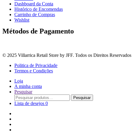
Dashboard da Conta
Histórico de Encomendas
Carrinho de Compras
Wishlist
Métodos de Pagamento
© 2025 Villarrica Retail Store by JFF. Todos os Direitos Reservados
Politica de Privacidade
Termos e Condições
Loja
A minha conta
Pesquisar
Procurar
Pesquisar
por:
Lista de desejos
0
Adoçantes
Arroz, Massas e Leguminosas
Bebidas e Óleos
Bagas Sementes e Grãos