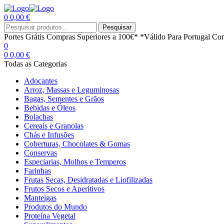
0
0,00
€
Menu
Procurar
Pesquisar
por:
Portes Grátis
Compras Superiores a 100€*
*Válido Para Portugal Con
0
0
0,00
€
Todas as Categorias
Adoçantes
Arroz, Massas e Leguminosas
Bagas, Sementes e Grãos
Bebidas e Óleos
Bolachas
Cereais e Granolas
Chás e Infusões
Coberturas, Chocolates & Gomas
Conservas
Especiarias, Molhos e Temperos
Farinhas
Frutas Secas, Desidratadas e Liofilizadas
Frutos Secos e Aperitivos
Manteigas
Produtos do Mundo
Proteína Vegetal