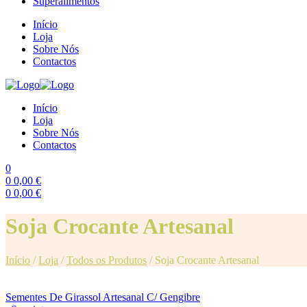
Superalimentos
Início
Loja
Sobre Nós
Contactos
Início
Loja
Sobre Nós
Contactos
0
0
0,00
€
0
0,00
€
Menu
Soja Crocante Artesanal
Início
/
Loja
/
Todos os Produtos
/
Soja Crocante Artesanal
Sementes De Girassol Artesanal C/ Gengibre