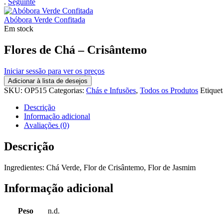
.
Seguinte
Abóbora Verde Confitada
Em stock
Flores de Chá – Crisântemo
Iniciar sessão para ver os preços
Adicionar à lista de desejos
SKU:
OP515
Categorias:
Chás e Infusões
,
Todos os Produtos
Etique
Descrição
Informação adicional
Avaliações (0)
Descrição
Ingredientes: Chá Verde, Flor de Crisântemo, Flor de Jasmim
Informação adicional
Peso
n.d.