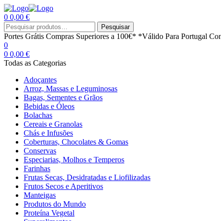
0
0,00
€
Menu
Procurar
Pesquisar
por:
Portes Grátis
Compras Superiores a 100€*
*Válido Para Portugal Con
0
0
0,00
€
Todas as Categorias
Adoçantes
Arroz, Massas e Leguminosas
Bagas, Sementes e Grãos
Bebidas e Óleos
Bolachas
Cereais e Granolas
Chás e Infusões
Coberturas, Chocolates & Gomas
Conservas
Especiarias, Molhos e Temperos
Farinhas
Frutas Secas, Desidratadas e Liofilizadas
Frutos Secos e Aperitivos
Manteigas
Produtos do Mundo
Proteína Vegetal