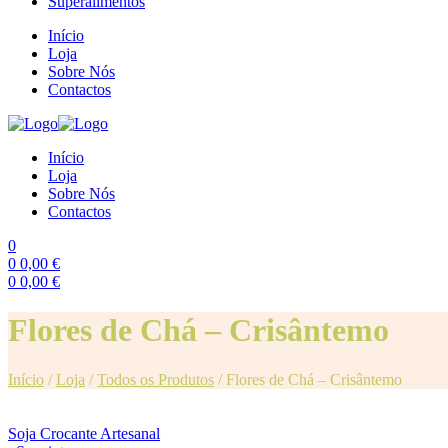
Superalimentos
Início
Loja
Sobre Nós
Contactos
Início
Loja
Sobre Nós
Contactos
0
0
0,00
€
0
0,00
€
Menu
Flores de Chá – Crisântemo
Início
/
Loja
/
Todos os Produtos
/
Flores de Chá – Crisântemo
Soja Crocante Artesanal