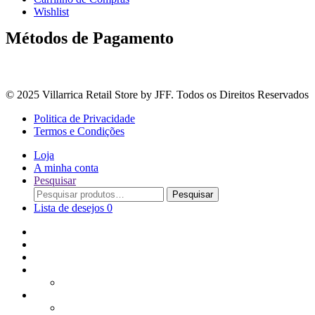
Wishlist
Métodos de Pagamento
© 2025 Villarrica Retail Store by JFF. Todos os Direitos Reservados
Politica de Privacidade
Termos e Condições
Loja
A minha conta
Pesquisar
Procurar
Pesquisar
por:
Lista de desejos
0
Adoçantes
Arroz, Massas e Leguminosas
Bebidas e Óleos
Bagas Sementes e Grãos
Bolachas