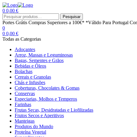
0
0,00
€
Menu
Procurar
Pesquisar
por:
Portes Grátis
Compras Superiores a 100€*
*Válido Para Portugal Con
0
0
0,00
€
Todas as Categorias
Adoçantes
Arroz, Massas e Leguminosas
Bagas, Sementes e Grãos
Bebidas e Óleos
Bolachas
Cereais e Granolas
Chás e Infusões
Coberturas, Chocolates & Gomas
Conservas
Especiarias, Molhos e Temperos
Farinhas
Frutas Secas, Desidratadas e Liofilizadas
Frutos Secos e Aperitivos
Manteigas
Produtos do Mundo
Proteína Vegetal