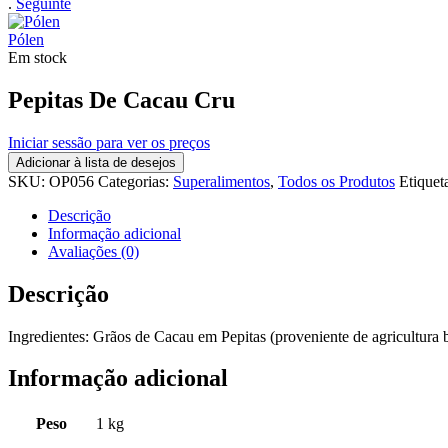
.
Seguinte
Pólen
Em stock
Pepitas De Cacau Cru
Iniciar sessão para ver os preços
Adicionar à lista de desejos
SKU:
OP056
Categorias:
Superalimentos
,
Todos os Produtos
Etiquet
Descrição
Informação adicional
Avaliações (0)
Descrição
Ingredientes: Grãos de Cacau em Pepitas (proveniente de agricultura 
Informação adicional
Peso
1 kg