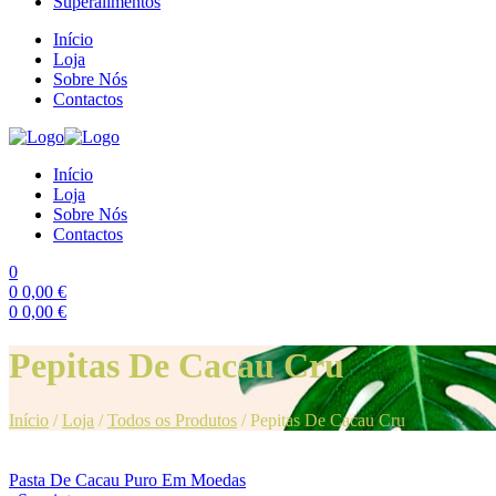
Superalimentos
Início
Loja
Sobre Nós
Contactos
Início
Loja
Sobre Nós
Contactos
0
0
0,00
€
0
0,00
€
Menu
Pepitas De Cacau Cru
Início
/
Loja
/
Todos os Produtos
/
Pepitas De Cacau Cru
Pasta De Cacau Puro Em Moedas