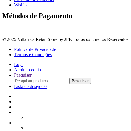
Wishlist
Métodos de Pagamento
© 2025 Villarrica Retail Store by JFF. Todos os Direitos Reservados
Politica de Privacidade
Termos e Condições
Loja
A minha conta
Pesquisar
Procurar
Pesquisar
por:
Lista de desejos
0
Adoçantes
Arroz, Massas e Leguminosas
Bebidas e Óleos
Bagas Sementes e Grãos
Bolachas