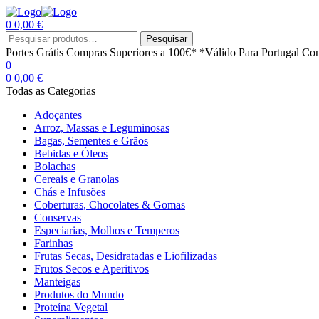
0
0,00
€
Menu
Procurar
Pesquisar
por:
Portes Grátis
Compras Superiores a 100€*
*Válido Para Portugal Con
0
0
0,00
€
Todas as Categorias
Adoçantes
Arroz, Massas e Leguminosas
Bagas, Sementes e Grãos
Bebidas e Óleos
Bolachas
Cereais e Granolas
Chás e Infusões
Coberturas, Chocolates & Gomas
Conservas
Especiarias, Molhos e Temperos
Farinhas
Frutas Secas, Desidratadas e Liofilizadas
Frutos Secos e Aperitivos
Manteigas
Produtos do Mundo
Proteína Vegetal