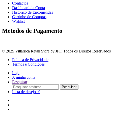
Contactos
Dashboard da Conta
Histórico de Encomendas
Carrinho de Compras
Wishlist
Métodos de Pagamento
© 2025 Villarrica Retail Store by JFF. Todos os Direitos Reservados
Politica de Privacidade
Termos e Condições
Loja
A minha conta
Pesquisar
Procurar
Pesquisar
por:
Lista de desejos
0
Adoçantes
Arroz, Massas e Leguminosas
Bebidas e Óleos