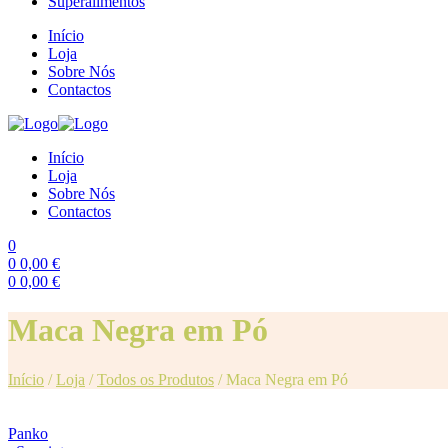
Superalimentos
Início
Loja
Sobre Nós
Contactos
Início
Loja
Sobre Nós
Contactos
0
0
0,00
€
0
0,00
€
Menu
Maca Negra em Pó
Início
/
Loja
/
Todos os Produtos
/
Maca Negra em Pó
Panko