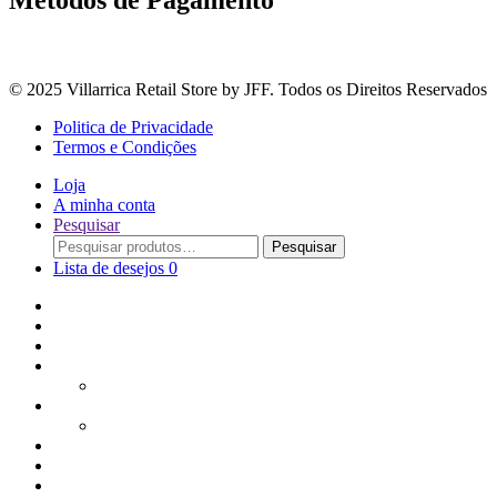
Métodos de Pagamento
© 2025 Villarrica Retail Store by JFF. Todos os Direitos Reservados
Politica de Privacidade
Termos e Condições
Loja
A minha conta
Pesquisar
Procurar
Pesquisar
por:
Lista de desejos
0
Adoçantes
Arroz, Massas e Leguminosas
Bebidas e Óleos
Bagas Sementes e Grãos
Bolachas
Cereais e Granolas
Chás e Infusões
Coberturas, Chocolates & Gomas