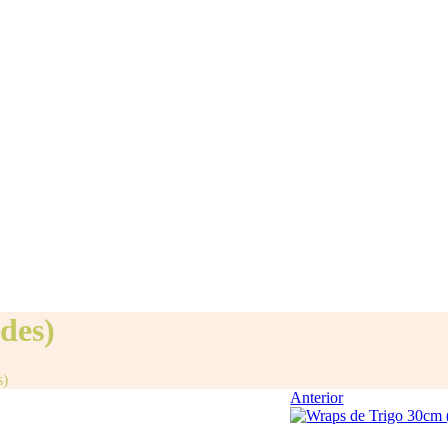
des)
s)
Anterior