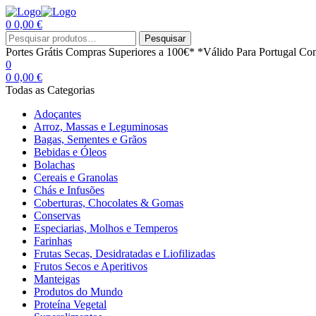
0
0,00
€
Menu
Procurar
Pesquisar
por:
Portes Grátis
Compras Superiores a 100€*
*Válido Para Portugal Con
0
0
0,00
€
Todas as Categorias
Adoçantes
Arroz, Massas e Leguminosas
Bagas, Sementes e Grãos
Bebidas e Óleos
Bolachas
Cereais e Granolas
Chás e Infusões
Coberturas, Chocolates & Gomas
Conservas
Especiarias, Molhos e Temperos
Farinhas
Frutas Secas, Desidratadas e Liofilizadas
Frutos Secos e Aperitivos
Manteigas
Produtos do Mundo
Proteína Vegetal