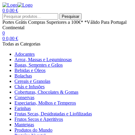
0
0,00
€
Menu
Procurar
Pesquisar
por:
Portes Grátis
Compras Superiores a 100€*
*Válido Para Portugal
Continental
0
0
0,00
€
Todas as Categorias
Adoçantes
Arroz, Massas e Leguminosas
Bagas, Sementes e Grãos
Bebidas e Óleos
Bolachas
Cereais e Granolas
Chás e Infusões
Coberturas, Chocolates & Gomas
Conservas
Especiarias, Molhos e Temperos
Farinhas
Frutas Secas, Desidratadas e Liofilizadas
Frutos Secos e Aperitivos
Manteigas
Produtos do Mundo