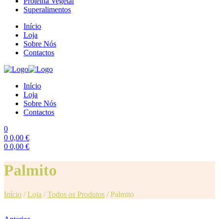
Proteína Vegetal
Superalimentos
Início
Loja
Sobre Nós
Contactos
Início
Loja
Sobre Nós
Contactos
0
0
0,00
€
0
0,00
€
Menu
Palmito
Início
/
Loja
/
Todos os Produtos
/
Palmito