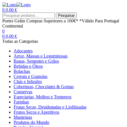
0
0,00
€
Menu
Procurar
Pesquisar
por:
Portes Grátis
Compras Superiores a 100€*
*Válido Para Portugal
Continental
0
0
0,00
€
Todas as Categorias
Adoçantes
Arroz, Massas e Leguminosas
Bagas, Sementes e Grãos
Bebidas e Óleos
Bolachas
Cereais e Granolas
Chás e Infusões
Coberturas, Chocolates & Gomas
Conservas
Especiarias, Molhos e Temperos
Farinhas
Frutas Secas, Desidratadas e Liofilizadas
Frutos Secos e Aperitivos
Manteigas
Produtos do Mundo