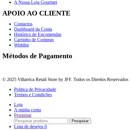
A Nossa Loja Gourmet
APOIO AO CLIENTE
Contactos
Dashboard da Conta
Histórico de Encomendas
Carrinho de Compras
Wishlist
Métodos de Pagamento
© 2025 Villarrica Retail Store by JFF. Todos os Direitos Reservados
Politica de Privacidade
Termos e Condições
Loja
A minha conta
Pesquisar
Procurar
Pesquisar
por:
Lista de desejos
0