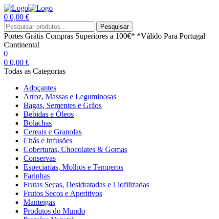
0
0,00
€
Menu
Procurar
Pesquisar
por:
Portes Grátis
Compras Superiores a 100€*
*Válido Para Portugal
Continental
0
0
0,00
€
Todas as Categorias
Adoçantes
Arroz, Massas e Leguminosas
Bagas, Sementes e Grãos
Bebidas e Óleos
Bolachas
Cereais e Granolas
Chás e Infusões
Coberturas, Chocolates & Gomas
Conservas
Especiarias, Molhos e Temperos
Farinhas
Frutas Secas, Desidratadas e Liofilizadas
Frutos Secos e Aperitivos
Manteigas
Produtos do Mundo