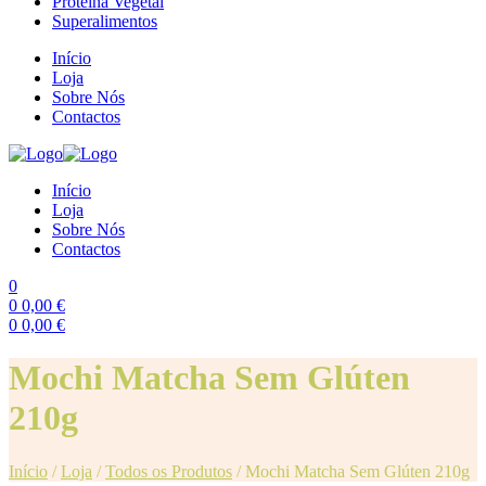
Proteína Vegetal
Superalimentos
Início
Loja
Sobre Nós
Contactos
Início
Loja
Sobre Nós
Contactos
0
0
0,00
€
0
0,00
€
Menu
Mochi Matcha Sem Glúten
210g
Início
/
Loja
/
Todos os Produtos
/
Mochi Matcha Sem Glúten 210g