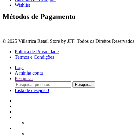
Wishlist
Métodos de Pagamento
© 2025 Villarrica Retail Store by JFF. Todos os Direitos Reservados
Politica de Privacidade
Termos e Condições
Loja
A minha conta
Pesquisar
Procurar
Pesquisar
por:
Lista de desejos
0
Adoçantes
Arroz, Massas e Leguminosas
Bebidas e Óleos
Bagas Sementes e Grãos
Bolachas