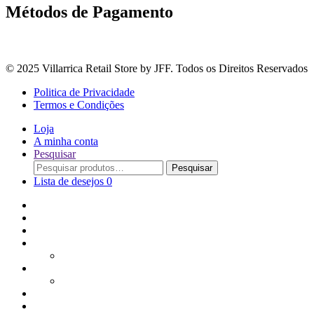
Métodos de Pagamento
© 2025 Villarrica Retail Store by JFF. Todos os Direitos Reservados
Politica de Privacidade
Termos e Condições
Loja
A minha conta
Pesquisar
Procurar
Pesquisar
por:
Lista de desejos
0
Adoçantes
Arroz, Massas e Leguminosas
Bebidas e Óleos
Bagas Sementes e Grãos
Bolachas
Cereais e Granolas
Chás e Infusões