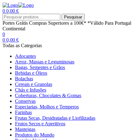
0
0,00
€
Menu
Procurar
Pesquisar
por:
Portes Grátis
Compras Superiores a 100€*
*Válido Para Portugal
Continental
0
0
0,00
€
Todas as Categorias
Adoçantes
Arroz, Massas e Leguminosas
Bagas, Sementes e Grãos
Bebidas e Óleos
Bolachas
Cereais e Granolas
Chás e Infusões
Coberturas, Chocolates & Gomas
Conservas
Especiarias, Molhos e Temperos
Farinhas
Frutas Secas, Desidratadas e Liofilizadas
Frutos Secos e Aperitivos
Manteigas
Produtos do Mundo