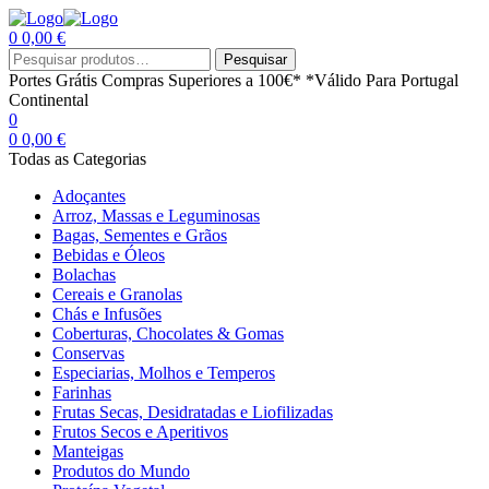
0
0,00
€
Menu
Procurar
Pesquisar
por:
Portes Grátis
Compras Superiores a 100€*
*Válido Para Portugal
Continental
0
0
0,00
€
Todas as Categorias
Adoçantes
Arroz, Massas e Leguminosas
Bagas, Sementes e Grãos
Bebidas e Óleos
Bolachas
Cereais e Granolas
Chás e Infusões
Coberturas, Chocolates & Gomas
Conservas
Especiarias, Molhos e Temperos
Farinhas
Frutas Secas, Desidratadas e Liofilizadas
Frutos Secos e Aperitivos
Manteigas
Produtos do Mundo