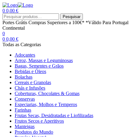
0
0,00
€
Menu
Procurar
Pesquisar
por:
Portes Grátis
Compras Superiores a 100€*
*Válido Para Portugal
Continental
0
0
0,00
€
Todas as Categorias
Adoçantes
Arroz, Massas e Leguminosas
Bagas, Sementes e Grãos
Bebidas e Óleos
Bolachas
Cereais e Granolas
Chás e Infusões
Coberturas, Chocolates & Gomas
Conservas
Especiarias, Molhos e Temperos
Farinhas
Frutas Secas, Desidratadas e Liofilizadas
Frutos Secos e Aperitivos
Manteigas
Produtos do Mundo