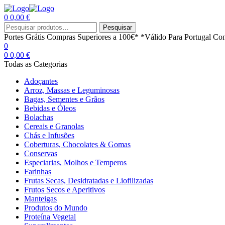
0
0,00
€
Menu
Procurar
Pesquisar
por:
Portes Grátis
Compras Superiores a 100€*
*Válido Para Portugal Con
0
0
0,00
€
Todas as Categorias
Adoçantes
Arroz, Massas e Leguminosas
Bagas, Sementes e Grãos
Bebidas e Óleos
Bolachas
Cereais e Granolas
Chás e Infusões
Coberturas, Chocolates & Gomas
Conservas
Especiarias, Molhos e Temperos
Farinhas
Frutas Secas, Desidratadas e Liofilizadas
Frutos Secos e Aperitivos
Manteigas
Produtos do Mundo
Proteína Vegetal