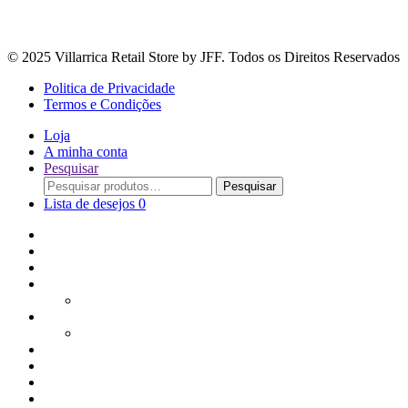
© 2025 Villarrica Retail Store by JFF. Todos os Direitos Reservados
Politica de Privacidade
Termos e Condições
Loja
A minha conta
Pesquisar
Procurar
Pesquisar
por:
Lista de desejos
0
Adoçantes
Arroz, Massas e Leguminosas
Bebidas e Óleos
Bagas Sementes e Grãos
Bolachas
Cereais e Granolas
Chás e Infusões
Coberturas, Chocolates & Gomas
Conservas