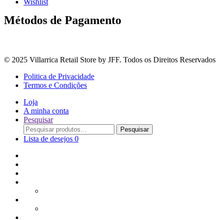
Wishlist
Métodos de Pagamento
© 2025 Villarrica Retail Store by JFF. Todos os Direitos Reservados
Politica de Privacidade
Termos e Condições
Loja
A minha conta
Pesquisar
Procurar
Pesquisar
por:
Lista de desejos
0
Adoçantes
Arroz, Massas e Leguminosas
Bebidas e Óleos
Bagas Sementes e Grãos
Bolachas
Cereais e Granolas