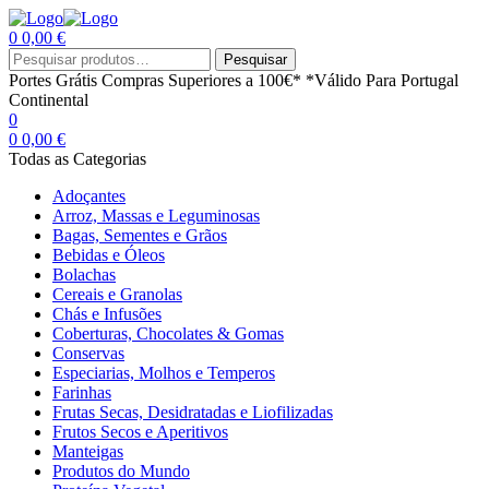
0
0,00
€
Menu
Procurar
Pesquisar
por:
Portes Grátis
Compras Superiores a 100€*
*Válido Para Portugal
Continental
0
0
0,00
€
Todas as Categorias
Adoçantes
Arroz, Massas e Leguminosas
Bagas, Sementes e Grãos
Bebidas e Óleos
Bolachas
Cereais e Granolas
Chás e Infusões
Coberturas, Chocolates & Gomas
Conservas
Especiarias, Molhos e Temperos
Farinhas
Frutas Secas, Desidratadas e Liofilizadas
Frutos Secos e Aperitivos
Manteigas
Produtos do Mundo