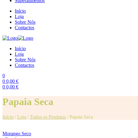
Superalimentos
Início
Loja
Sobre Nós
Contactos
Início
Loja
Sobre Nós
Contactos
0
0
0,00
€
0
0,00
€
Menu
Papaia Seca
Início
/
Loja
/
Todos os Produtos
/
Papaia Seca
Morango Seco