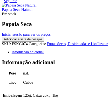
.
Seguinte
Papaia Seca Natural
Em stock
Papaia Seca
Iniciar sessão para ver os preços
Adicionar à lista de desejos
SKU:
FSKG074
Categorias:
Frutas Secas, Desidratadas e Liofilizada
Informação adicional
Informação adicional
Peso
n.d.
Tipo
Cubos
Embalagem
125g, Caixa 20kg, 1kg