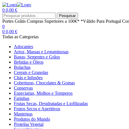
0
0,00
€
Menu
Procurar
Pesquisar
por:
Portes Grátis
Compras Superiores a 100€*
*Válido Para Portugal Con
0
0
0,00
€
Todas as Categorias
Adoçantes
Arroz, Massas e Leguminosas
Bagas, Sementes e Grãos
Bebidas e Óleos
Bolachas
Cereais e Granolas
Chás e Infusões
Coberturas, Chocolates & Gomas
Conservas
Especiarias, Molhos e Temperos
Farinhas
Frutas Secas, Desidratadas e Liofilizadas
Frutos Secos e Aperitivos
Manteigas
Produtos do Mundo
Proteína Vegetal