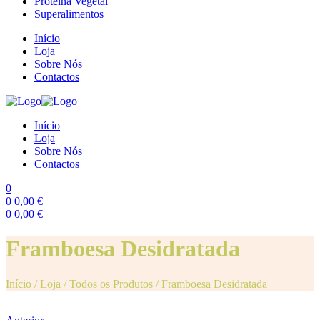
Proteína Vegetal
Superalimentos
Início
Loja
Sobre Nós
Contactos
Início
Loja
Sobre Nós
Contactos
0
0
0,00
€
0
0,00
€
Menu
Framboesa Desidratada
Início
/
Loja
/
Todos os Produtos
/
Framboesa Desidratada