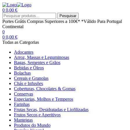
0
0,00
€
Menu
Procurar
Pesquisar
por:
Portes Grátis
Compras Superiores a 100€*
*Válido Para Portugal
Continental
0
0
0,00
€
Todas as Categorias
Adoçantes
Arroz, Massas e Leguminosas
Bagas, Sementes e Grãos
Bebidas e Óleos
Bolachas
Cereais e Granolas
Chás e Infusões
Coberturas, Chocolates & Gomas
Conservas
Especiarias, Molhos e Temperos
Farinhas
Frutas Secas, Desidratadas e Liofilizadas
Frutos Secos e Aperitivos
Manteigas
Produtos do Mundo