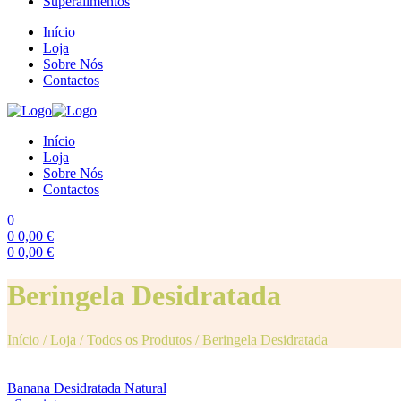
Superalimentos
Início
Loja
Sobre Nós
Contactos
Início
Loja
Sobre Nós
Contactos
0
0
0,00
€
0
0,00
€
Menu
Beringela Desidratada
Início
/
Loja
/
Todos os Produtos
/
Beringela Desidratada
Banana Desidratada Natural