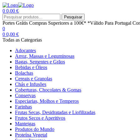
0
0,00
€
Menu
Procurar
Pesquisar
por:
Portes Grátis
Compras Superiores a 100€*
*Válido Para Portugal Con
0
0
0,00
€
Todas as Categorias
Adoçantes
Arroz, Massas e Leguminosas
Bagas, Sementes e Grãos
Bebidas e Óleos
Bolachas
Cereais e Granolas
Chás e Infusões
Coberturas, Chocolates & Gomas
Conservas
Especiarias, Molhos e Temperos
Farinhas
Frutas Secas, Desidratadas e Liofilizadas
Frutos Secos e Aperitivos
Manteigas
Produtos do Mundo
Proteína Vegetal