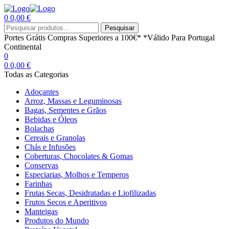
0
0,00
€
Menu
Procurar
Pesquisar
por:
Portes Grátis
Compras Superiores a 100€*
*Válido Para Portugal
Continental
0
0
0,00
€
Todas as Categorias
Adoçantes
Arroz, Massas e Leguminosas
Bagas, Sementes e Grãos
Bebidas e Óleos
Bolachas
Cereais e Granolas
Chás e Infusões
Coberturas, Chocolates & Gomas
Conservas
Especiarias, Molhos e Temperos
Farinhas
Frutas Secas, Desidratadas e Liofilizadas
Frutos Secos e Aperitivos
Manteigas
Produtos do Mundo