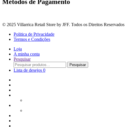
Métodos de Pagamento
© 2025 Villarrica Retail Store by JFF. Todos os Direitos Reservados
Politica de Privacidade
Termos e Condições
Loja
A minha conta
Pesquisar
Procurar
Pesquisar
por:
Lista de desejos
0
Adoçantes
Arroz, Massas e Leguminosas
Bebidas e Óleos
Bagas Sementes e Grãos
Bolachas
Cereais e Granolas
Chás e Infusões
Coberturas, Chocolates & Gomas