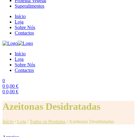
Proteína Vegetal
Superalimentos
Início
Loja
Sobre Nós
Contactos
Início
Loja
Sobre Nós
Contactos
0
0
0,00
€
0
0,00
€
Menu
Azeitonas Desidratadas
Início
/
Loja
/
Todos os Produtos
/
Azeitonas Desidratadas