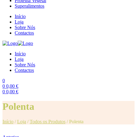
Proteína Vegetal
Superalimentos
Início
Loja
Sobre Nós
Contactos
Início
Loja
Sobre Nós
Contactos
0
0
0,00
€
0
0,00
€
Menu
Polenta
Início
/
Loja
/
Todos os Produtos
/
Polenta