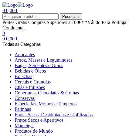
0
0,00
€
Menu
Procurar
Pesquisar
por:
Portes Grátis
Compras Superiores a 100€*
*Válido Para Portugal
Continental
0
0
0,00
€
Todas as Categorias
Adoçantes
Arroz, Massas e Leguminosas
Bagas, Sementes e Grãos
Bebidas e Óleos
Bolachas
Cereais e Granolas
Chás e Infusões
Coberturas, Chocolates & Gomas
Conservas
Especiarias, Molhos e Temperos
Farinhas
Frutas Secas, Desidratadas e Liofilizadas
Frutos Secos e Aperitivos
Manteigas
Produtos do Mundo