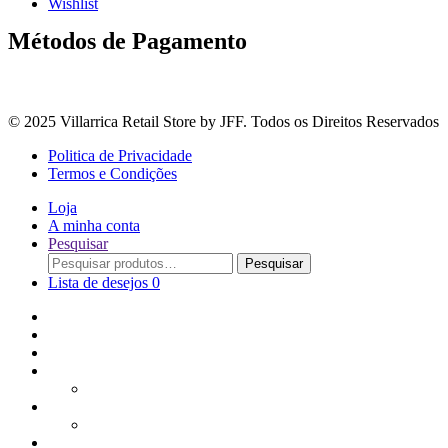
Wishlist
Métodos de Pagamento
© 2025 Villarrica Retail Store by JFF. Todos os Direitos Reservados
Politica de Privacidade
Termos e Condições
Loja
A minha conta
Pesquisar
Procurar
Pesquisar
por:
Lista de desejos
0
Adoçantes
Arroz, Massas e Leguminosas
Bebidas e Óleos
Bagas Sementes e Grãos
Bolachas
Cereais e Granolas