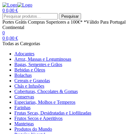
0
0,00
€
Menu
Procurar
Pesquisar
por:
Portes Grátis
Compras Superiores a 100€*
*Válido Para Portugal
Continental
0
0
0,00
€
Todas as Categorias
Adoçantes
Arroz, Massas e Leguminosas
Bagas, Sementes e Grãos
Bebidas e Óleos
Bolachas
Cereais e Granolas
Chás e Infusões
Coberturas, Chocolates & Gomas
Conservas
Especiarias, Molhos e Temperos
Farinhas
Frutas Secas, Desidratadas e Liofilizadas
Frutos Secos e Aperitivos
Manteigas
Produtos do Mundo