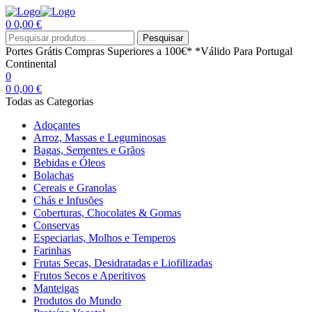
0
0,00
€
Menu
Procurar
Pesquisar
por:
Portes Grátis
Compras Superiores a 100€*
*Válido Para Portugal
Continental
0
0
0,00
€
Todas as Categorias
Adoçantes
Arroz, Massas e Leguminosas
Bagas, Sementes e Grãos
Bebidas e Óleos
Bolachas
Cereais e Granolas
Chás e Infusões
Coberturas, Chocolates & Gomas
Conservas
Especiarias, Molhos e Temperos
Farinhas
Frutas Secas, Desidratadas e Liofilizadas
Frutos Secos e Aperitivos
Manteigas
Produtos do Mundo