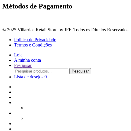
Métodos de Pagamento
© 2025 Villarrica Retail Store by JFF. Todos os Direitos Reservados
Politica de Privacidade
Termos e Condições
Loja
A minha conta
Pesquisar
Procurar
Pesquisar
por:
Lista de desejos
0
Adoçantes
Arroz, Massas e Leguminosas
Bebidas e Óleos
Bagas Sementes e Grãos
Bolachas
Cereais e Granolas
Chás e Infusões