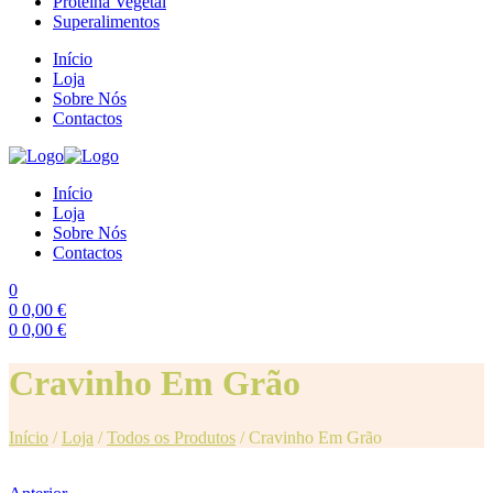
Proteína Vegetal
Superalimentos
Início
Loja
Sobre Nós
Contactos
Início
Loja
Sobre Nós
Contactos
0
0
0,00
€
0
0,00
€
Menu
Cravinho Em Grão
Início
/
Loja
/
Todos os Produtos
/
Cravinho Em Grão