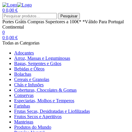
0
0,00
€
Menu
Procurar
Pesquisar
por:
Portes Grátis
Compras Superiores a 100€*
*Válido Para Portugal
Continental
0
0
0,00
€
Todas as Categorias
Adoçantes
Arroz, Massas e Leguminosas
Bagas, Sementes e Grãos
Bebidas e Óleos
Bolachas
Cereais e Granolas
Chás e Infusões
Coberturas, Chocolates & Gomas
Conservas
Especiarias, Molhos e Temperos
Farinhas
Frutas Secas, Desidratadas e Liofilizadas
Frutos Secos e Aperitivos
Manteigas
Produtos do Mundo