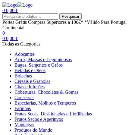
0
0,00
€
Menu
Procurar
Pesquisar
por:
Portes Grátis
Compras Superiores a 100€*
*Válido Para Portugal
Continental
0
0
0,00
€
Todas as Categorias
Adoçantes
Arroz, Massas e Leguminosas
Bagas, Sementes e Grãos
Bebidas e Óleos
Bolachas
Cereais e Granolas
Chás e Infusões
Coberturas, Chocolates & Gomas
Conservas
Especiarias, Molhos e Temperos
Farinhas
Frutas Secas, Desidratadas e Liofilizadas
Frutos Secos e Aperitivos
Manteigas
Produtos do Mundo