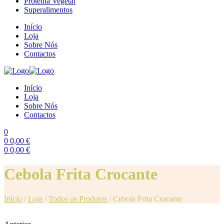
Proteína Vegetal
Superalimentos
Início
Loja
Sobre Nós
Contactos
Início
Loja
Sobre Nós
Contactos
0
0
0,00
€
0
0,00
€
Menu
Cebola Frita Crocante
Início
/
Loja
/
Todos os Produtos
/
Cebola Frita Crocante