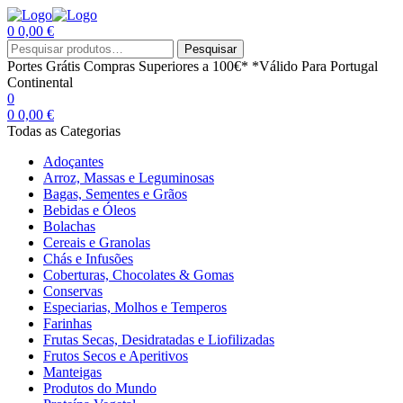
0
0,00
€
Menu
Procurar
Pesquisar
por:
Portes Grátis
Compras Superiores a 100€*
*Válido Para Portugal
Continental
0
0
0,00
€
Todas as Categorias
Adoçantes
Arroz, Massas e Leguminosas
Bagas, Sementes e Grãos
Bebidas e Óleos
Bolachas
Cereais e Granolas
Chás e Infusões
Coberturas, Chocolates & Gomas
Conservas
Especiarias, Molhos e Temperos
Farinhas
Frutas Secas, Desidratadas e Liofilizadas
Frutos Secos e Aperitivos
Manteigas
Produtos do Mundo