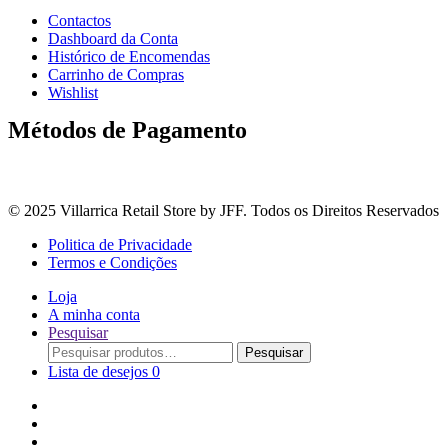
Contactos
Dashboard da Conta
Histórico de Encomendas
Carrinho de Compras
Wishlist
Métodos de Pagamento
© 2025 Villarrica Retail Store by JFF. Todos os Direitos Reservados
Politica de Privacidade
Termos e Condições
Loja
A minha conta
Pesquisar
Procurar
Pesquisar
por:
Lista de desejos
0
Adoçantes
Arroz, Massas e Leguminosas
Bebidas e Óleos