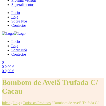
Proteína Vegetal
Superalimentos
Início
Loja
Sobre Nós
Contactos
Início
Loja
Sobre Nós
Contactos
0
0
0,00
€
0
0,00
€
Menu
Bombom de Avelã Trufada C/
Cacau
Início
/
Loja
/
Todos os Produtos
/
Bombom de Avelã Trufada C/