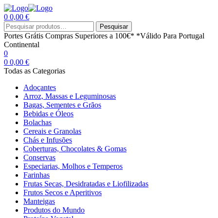
0
0,00
€
Menu
Procurar
Pesquisar
por:
Portes Grátis
Compras Superiores a 100€*
*Válido Para Portugal
Continental
0
0
0,00
€
Todas as Categorias
Adoçantes
Arroz, Massas e Leguminosas
Bagas, Sementes e Grãos
Bebidas e Óleos
Bolachas
Cereais e Granolas
Chás e Infusões
Coberturas, Chocolates & Gomas
Conservas
Especiarias, Molhos e Temperos
Farinhas
Frutas Secas, Desidratadas e Liofilizadas
Frutos Secos e Aperitivos
Manteigas
Produtos do Mundo