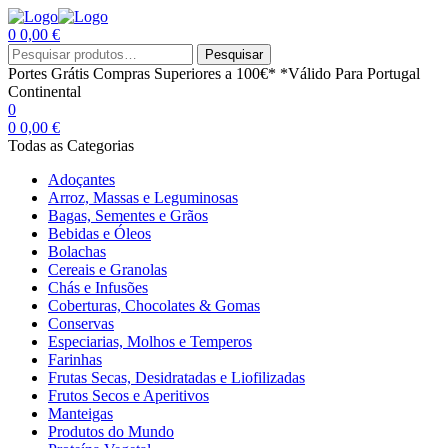
0
0,00
€
Menu
Procurar
Pesquisar
por:
Portes Grátis
Compras Superiores a 100€*
*Válido Para Portugal
Continental
0
0
0,00
€
Todas as Categorias
Adoçantes
Arroz, Massas e Leguminosas
Bagas, Sementes e Grãos
Bebidas e Óleos
Bolachas
Cereais e Granolas
Chás e Infusões
Coberturas, Chocolates & Gomas
Conservas
Especiarias, Molhos e Temperos
Farinhas
Frutas Secas, Desidratadas e Liofilizadas
Frutos Secos e Aperitivos
Manteigas
Produtos do Mundo