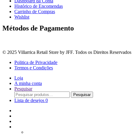
Dashboard da Conta
Histórico de Encomendas
Carrinho de Compras
Wishlist
Métodos de Pagamento
© 2025 Villarrica Retail Store by JFF. Todos os Direitos Reservados
Politica de Privacidade
Termos e Condições
Loja
A minha conta
Pesquisar
Procurar
Pesquisar
por:
Lista de desejos
0
Adoçantes
Arroz, Massas e Leguminosas
Bebidas e Óleos
Bagas Sementes e Grãos