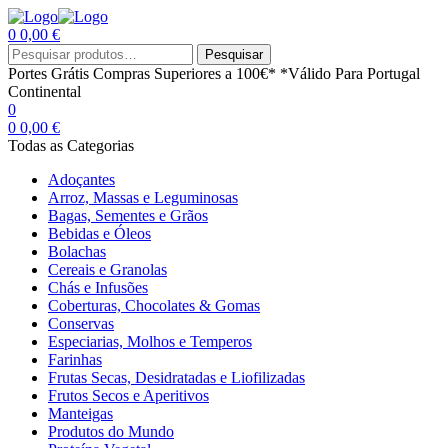
0
0,00
€
Menu
Procurar
Pesquisar
por:
Portes Grátis
Compras Superiores a 100€*
*Válido Para Portugal
Continental
0
0
0,00
€
Todas as Categorias
Adoçantes
Arroz, Massas e Leguminosas
Bagas, Sementes e Grãos
Bebidas e Óleos
Bolachas
Cereais e Granolas
Chás e Infusões
Coberturas, Chocolates & Gomas
Conservas
Especiarias, Molhos e Temperos
Farinhas
Frutas Secas, Desidratadas e Liofilizadas
Frutos Secos e Aperitivos
Manteigas
Produtos do Mundo