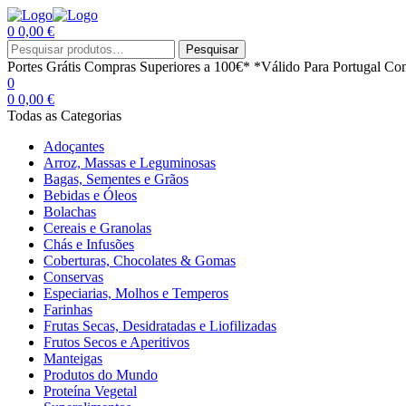
0
0,00
€
Menu
Procurar
Pesquisar
por:
Portes Grátis
Compras Superiores a 100€*
*Válido Para Portugal Con
0
0
0,00
€
Todas as Categorias
Adoçantes
Arroz, Massas e Leguminosas
Bagas, Sementes e Grãos
Bebidas e Óleos
Bolachas
Cereais e Granolas
Chás e Infusões
Coberturas, Chocolates & Gomas
Conservas
Especiarias, Molhos e Temperos
Farinhas
Frutas Secas, Desidratadas e Liofilizadas
Frutos Secos e Aperitivos
Manteigas
Produtos do Mundo
Proteína Vegetal