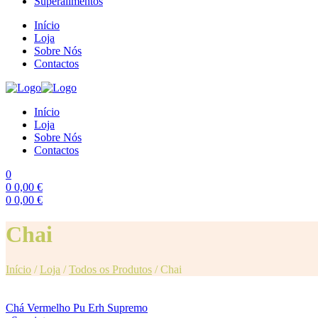
Superalimentos
Início
Loja
Sobre Nós
Contactos
Início
Loja
Sobre Nós
Contactos
0
0
0,00
€
0
0,00
€
Menu
Chai
Início
/
Loja
/
Todos os Produtos
/
Chai
Chá Vermelho Pu Erh Supremo