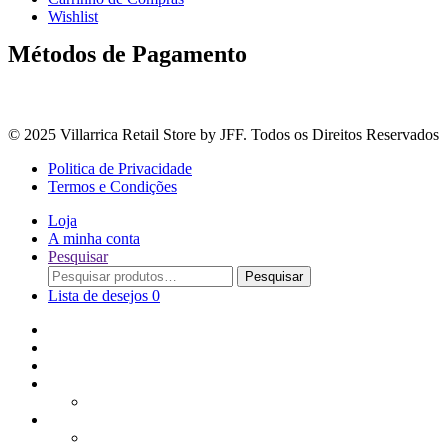
Wishlist
Métodos de Pagamento
© 2025 Villarrica Retail Store by JFF. Todos os Direitos Reservados
Politica de Privacidade
Termos e Condições
Loja
A minha conta
Pesquisar
Procurar
Pesquisar
por:
Lista de desejos
0
Adoçantes
Arroz, Massas e Leguminosas
Bebidas e Óleos
Bagas Sementes e Grãos
Bolachas