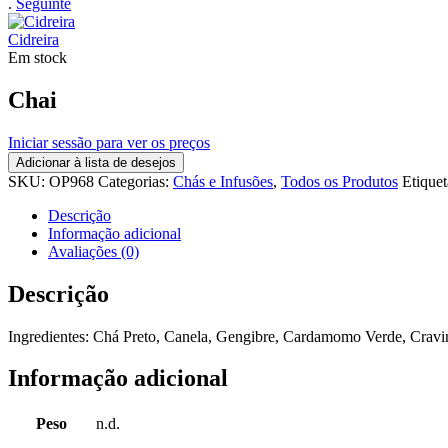
.
Seguinte
Cidreira
Em stock
Chai
Iniciar sessão para ver os preços
Adicionar à lista de desejos
SKU:
OP968
Categorias:
Chás e Infusões
,
Todos os Produtos
Etique
Descrição
Informação adicional
Avaliações (0)
Descrição
Ingredientes: Chá Preto, Canela, Gengibre, Cardamomo Verde, Crav
Informação adicional
Peso
n.d.