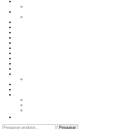
Bagas Sementes e Grãos
Bolachas
Cereais e Granolas
Chás e Infusões
Coberturas, Chocolates & Gomas
Conservas
Especiarias, Molhos e Temperos
Farinhas
Frutos Secos e Aperitivos
Frutas Secas, Desidratadas e Liofilizadas
Manteigas
Produtos do Mundo
Proteína Vegetal
Superalimentos
Todos os Produtos
Apoio ao Cliente
Conta Cliente
Contactos
Sobre Nós
Procurar
Pesquisar