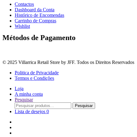
Contactos
Dashboard da Conta
Histórico de Encomendas
Carrinho de Compras
Wishlist
Métodos de Pagamento
© 2025 Villarrica Retail Store by JFF. Todos os Direitos Reservados
Politica de Privacidade
Termos e Condições
Loja
A minha conta
Pesquisar
Procurar
Pesquisar
por:
Lista de desejos
0
Adoçantes
Arroz, Massas e Leguminosas
Bebidas e Óleos