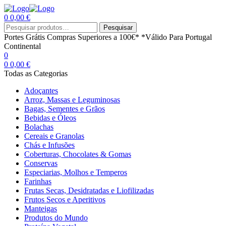
0
0,00
€
Menu
Procurar
Pesquisar
por:
Portes Grátis
Compras Superiores a 100€*
*Válido Para Portugal
Continental
0
0
0,00
€
Todas as Categorias
Adoçantes
Arroz, Massas e Leguminosas
Bagas, Sementes e Grãos
Bebidas e Óleos
Bolachas
Cereais e Granolas
Chás e Infusões
Coberturas, Chocolates & Gomas
Conservas
Especiarias, Molhos e Temperos
Farinhas
Frutas Secas, Desidratadas e Liofilizadas
Frutos Secos e Aperitivos
Manteigas
Produtos do Mundo