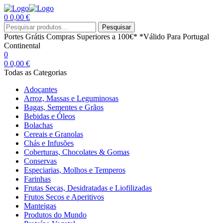
0
0,00
€
Menu
Procurar
Pesquisar
por:
Portes Grátis
Compras Superiores a 100€*
*Válido Para Portugal
Continental
0
0
0,00
€
Todas as Categorias
Adoçantes
Arroz, Massas e Leguminosas
Bagas, Sementes e Grãos
Bebidas e Óleos
Bolachas
Cereais e Granolas
Chás e Infusões
Coberturas, Chocolates & Gomas
Conservas
Especiarias, Molhos e Temperos
Farinhas
Frutas Secas, Desidratadas e Liofilizadas
Frutos Secos e Aperitivos
Manteigas
Produtos do Mundo