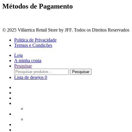
Métodos de Pagamento
© 2025 Villarrica Retail Store by JFF. Todos os Direitos Reservados
Politica de Privacidade
Termos e Condições
Loja
A minha conta
Pesquisar
Procurar
Pesquisar
por:
Lista de desejos
0
Adoçantes
Arroz, Massas e Leguminosas
Bebidas e Óleos
Bagas Sementes e Grãos
Bolachas
Cereais e Granolas
Chás e Infusões