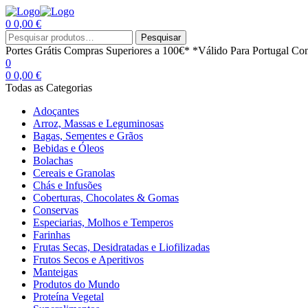
0
0,00
€
Menu
Procurar
Pesquisar
por:
Portes Grátis
Compras Superiores a 100€*
*Válido Para Portugal Con
0
0
0,00
€
Todas as Categorias
Adoçantes
Arroz, Massas e Leguminosas
Bagas, Sementes e Grãos
Bebidas e Óleos
Bolachas
Cereais e Granolas
Chás e Infusões
Coberturas, Chocolates & Gomas
Conservas
Especiarias, Molhos e Temperos
Farinhas
Frutas Secas, Desidratadas e Liofilizadas
Frutos Secos e Aperitivos
Manteigas
Produtos do Mundo
Proteína Vegetal