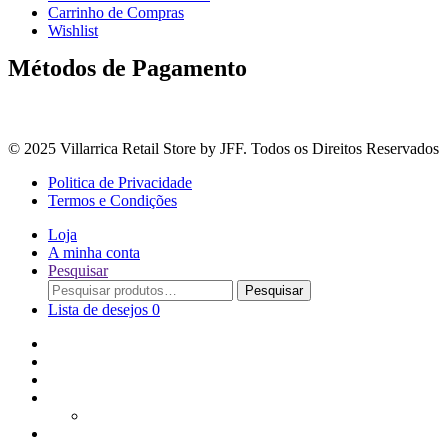
Carrinho de Compras
Wishlist
Métodos de Pagamento
© 2025 Villarrica Retail Store by JFF. Todos os Direitos Reservados
Politica de Privacidade
Termos e Condições
Loja
A minha conta
Pesquisar
Procurar
Pesquisar
por:
Lista de desejos
0
Adoçantes
Arroz, Massas e Leguminosas
Bebidas e Óleos
Bagas Sementes e Grãos
Bolachas