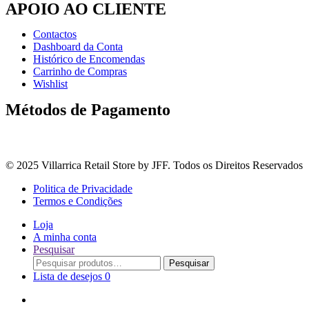
APOIO AO CLIENTE
Contactos
Dashboard da Conta
Histórico de Encomendas
Carrinho de Compras
Wishlist
Métodos de Pagamento
© 2025 Villarrica Retail Store by JFF. Todos os Direitos Reservados
Politica de Privacidade
Termos e Condições
Loja
A minha conta
Pesquisar
Procurar
Pesquisar
por:
Lista de desejos
0
Adoçantes