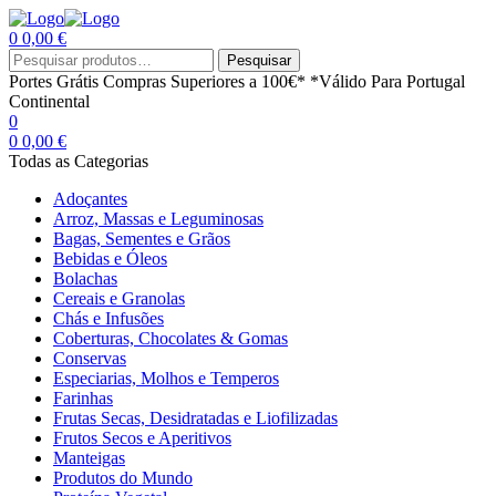
0
0,00
€
Menu
Procurar
Pesquisar
por:
Portes Grátis
Compras Superiores a 100€*
*Válido Para Portugal
Continental
0
0
0,00
€
Todas as Categorias
Adoçantes
Arroz, Massas e Leguminosas
Bagas, Sementes e Grãos
Bebidas e Óleos
Bolachas
Cereais e Granolas
Chás e Infusões
Coberturas, Chocolates & Gomas
Conservas
Especiarias, Molhos e Temperos
Farinhas
Frutas Secas, Desidratadas e Liofilizadas
Frutos Secos e Aperitivos
Manteigas
Produtos do Mundo