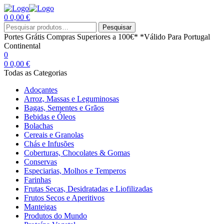
0
0,00
€
Menu
Procurar
Pesquisar
por:
Portes Grátis
Compras Superiores a 100€*
*Válido Para Portugal
Continental
0
0
0,00
€
Todas as Categorias
Adoçantes
Arroz, Massas e Leguminosas
Bagas, Sementes e Grãos
Bebidas e Óleos
Bolachas
Cereais e Granolas
Chás e Infusões
Coberturas, Chocolates & Gomas
Conservas
Especiarias, Molhos e Temperos
Farinhas
Frutas Secas, Desidratadas e Liofilizadas
Frutos Secos e Aperitivos
Manteigas
Produtos do Mundo