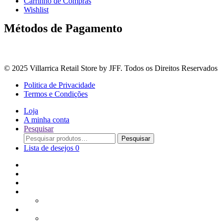
Carrinho de Compras
Wishlist
Métodos de Pagamento
© 2025 Villarrica Retail Store by JFF. Todos os Direitos Reservados
Politica de Privacidade
Termos e Condições
Loja
A minha conta
Pesquisar
Procurar
Pesquisar
por:
Lista de desejos
0
Adoçantes
Arroz, Massas e Leguminosas
Bebidas e Óleos
Bagas Sementes e Grãos
Bolachas