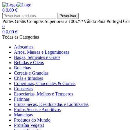
0
0,00
€
Menu
Procurar
Pesquisar
por:
Portes Grátis
Compras Superiores a 100€*
*Válido Para Portugal Con
0
0
0,00
€
Todas as Categorias
Adoçantes
Arroz, Massas e Leguminosas
Bagas, Sementes e Grãos
Bebidas e Óleos
Bolachas
Cereais e Granolas
Chás e Infusões
Coberturas, Chocolates & Gomas
Conservas
Especiarias, Molhos e Temperos
Farinhas
Frutas Secas, Desidratadas e Liofilizadas
Frutos Secos e Aperitivos
Manteigas
Produtos do Mundo
Proteína Vegetal