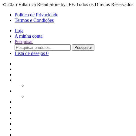
© 2025 Villarrica Retail Store by JFF. Todos os Direitos Reservados
Politica de Privacidade
Termos e Condições
Loja
A minha conta
Pesquisar
Procurar
Pesquisar
por:
Lista de desejos
0
Adoçantes
Arroz, Massas e Leguminosas
Bebidas e Óleos
Bagas Sementes e Grãos
Bolachas
Cereais e Granolas
Chás e Infusões
Coberturas, Chocolates & Gomas
Conservas
Especiarias, Molhos e Temperos
Farinhas
Frutos Secos e Aperitivos