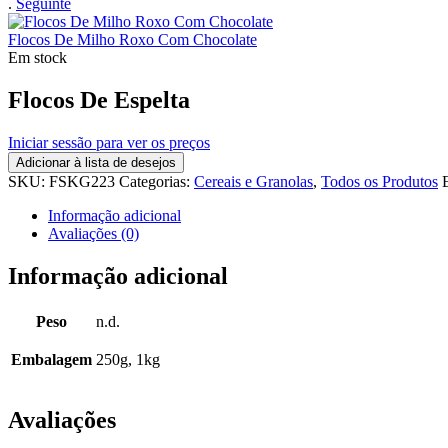
.
Seguinte
Flocos De Milho Roxo Com Chocolate
Em stock
Flocos De Espelta
Iniciar sessão para ver os preços
Adicionar à lista de desejos
SKU:
FSKG223
Categorias:
Cereais e Granolas
,
Todos os Produtos
Informação adicional
Avaliações (0)
Informação adicional
Peso
n.d.
Embalagem
250g, 1kg
Avaliações