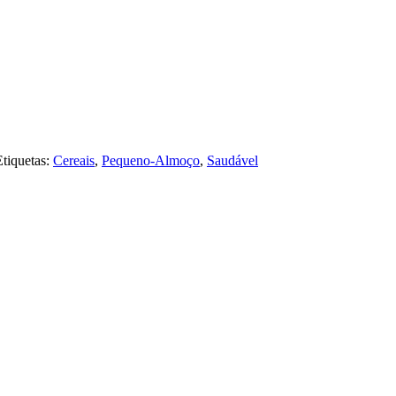
Etiquetas:
Cereais
,
Pequeno-Almoço
,
Saudável