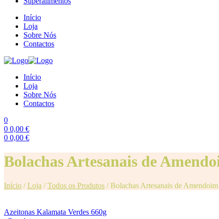
Superalimentos
Início
Loja
Sobre Nós
Contactos
Início
Loja
Sobre Nós
Contactos
0
0
0,00
€
0
0,00
€
Menu
Bolachas Artesanais de Amendo
Início
/
Loja
/
Todos os Produtos
/
Bolachas Artesanais de Amendoim
Azeitonas Kalamata Verdes 660g