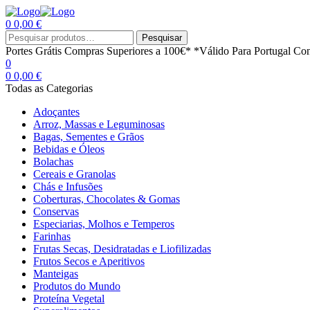
0
0,00
€
Menu
Procurar
Pesquisar
por:
Portes Grátis
Compras Superiores a 100€*
*Válido Para Portugal Con
0
0
0,00
€
Todas as Categorias
Adoçantes
Arroz, Massas e Leguminosas
Bagas, Sementes e Grãos
Bebidas e Óleos
Bolachas
Cereais e Granolas
Chás e Infusões
Coberturas, Chocolates & Gomas
Conservas
Especiarias, Molhos e Temperos
Farinhas
Frutas Secas, Desidratadas e Liofilizadas
Frutos Secos e Aperitivos
Manteigas
Produtos do Mundo
Proteína Vegetal