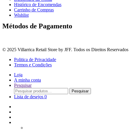
Histórico de Encomendas
Carrinho de Compras
Wishlist
Métodos de Pagamento
© 2025 Villarrica Retail Store by JFF. Todos os Direitos Reservados
Politica de Privacidade
Termos e Condições
Loja
A minha conta
Pesquisar
Procurar
Pesquisar
por:
Lista de desejos
0
Adoçantes
Arroz, Massas e Leguminosas
Bebidas e Óleos
Bagas Sementes e Grãos