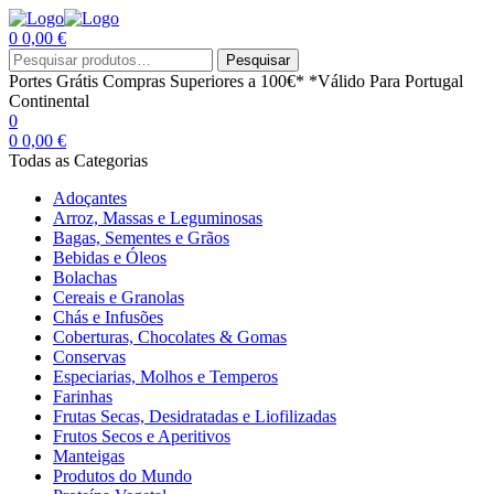
0
0,00
€
Menu
Procurar
Pesquisar
por:
Portes Grátis
Compras Superiores a 100€*
*Válido Para Portugal
Continental
0
0
0,00
€
Todas as Categorias
Adoçantes
Arroz, Massas e Leguminosas
Bagas, Sementes e Grãos
Bebidas e Óleos
Bolachas
Cereais e Granolas
Chás e Infusões
Coberturas, Chocolates & Gomas
Conservas
Especiarias, Molhos e Temperos
Farinhas
Frutas Secas, Desidratadas e Liofilizadas
Frutos Secos e Aperitivos
Manteigas
Produtos do Mundo