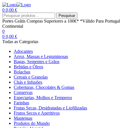
0
0,00
€
Menu
Procurar
Pesquisar
por:
Portes Grátis
Compras Superiores a 100€*
*Válido Para Portugal
Continental
0
0
0,00
€
Todas as Categorias
Adoçantes
Arroz, Massas e Leguminosas
Bagas, Sementes e Grãos
Bebidas e Óleos
Bolachas
Cereais e Granolas
Chás e Infusões
Coberturas, Chocolates & Gomas
Conservas
Especiarias, Molhos e Temperos
Farinhas
Frutas Secas, Desidratadas e Liofilizadas
Frutos Secos e Aperitivos
Manteigas
Produtos do Mundo