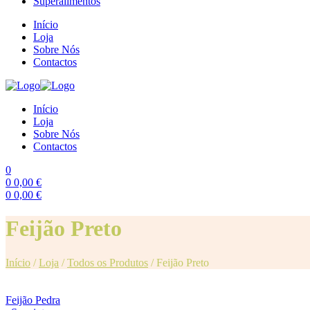
Superalimentos
Início
Loja
Sobre Nós
Contactos
Início
Loja
Sobre Nós
Contactos
0
0
0,00
€
0
0,00
€
Menu
Feijão Preto
Início
/
Loja
/
Todos os Produtos
/
Feijão Preto
Feijão Pedra