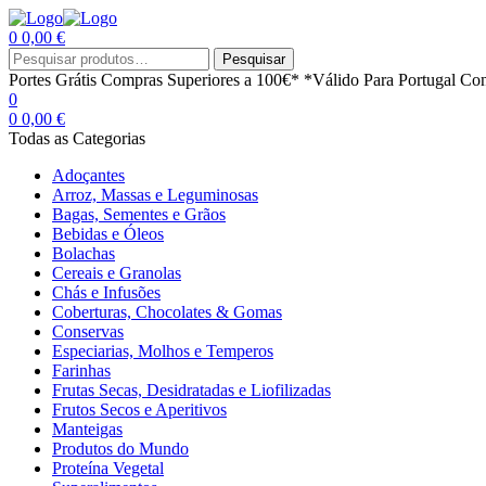
0
0,00
€
Menu
Procurar
Pesquisar
por:
Portes Grátis
Compras Superiores a 100€*
*Válido Para Portugal Con
0
0
0,00
€
Todas as Categorias
Adoçantes
Arroz, Massas e Leguminosas
Bagas, Sementes e Grãos
Bebidas e Óleos
Bolachas
Cereais e Granolas
Chás e Infusões
Coberturas, Chocolates & Gomas
Conservas
Especiarias, Molhos e Temperos
Farinhas
Frutas Secas, Desidratadas e Liofilizadas
Frutos Secos e Aperitivos
Manteigas
Produtos do Mundo
Proteína Vegetal