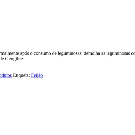
re normalmente após o consumo de leguminosas, demolha as leguminosas 
de Gengibre.
odutos
Etiqueta:
Feijão