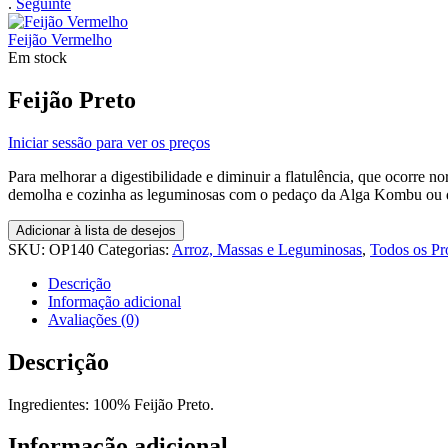
.
Seguinte
Feijão Vermelho
Em stock
Feijão Preto
Iniciar sessão para ver os preços
Para melhorar a digestibilidade e diminuir a flatulência, que ocor
demolha e cozinha as leguminosas com o pedaço da Alga Kombu ou 
Adicionar à lista de desejos
SKU:
OP140
Categorias:
Arroz, Massas e Leguminosas
,
Todos os Pr
Descrição
Informação adicional
Avaliações (0)
Descrição
Ingredientes: 100% Feijão Preto.
Informação adicional