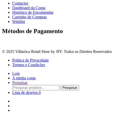
Contactos
Dashboard da Conta
Histórico de Encomendas
Carrinho de Compras
Wishlist
Métodos de Pagamento
© 2025 Villarrica Retail Store by JFF. Todos os Direitos Reservados
Politica de Privacidade
Termos e Condições
Loja
A minha conta
Pesquisar
Procurar
Pesquisar
por:
Lista de desejos
0
Adoçantes
Arroz, Massas e Leguminosas
Bebidas e Óleos