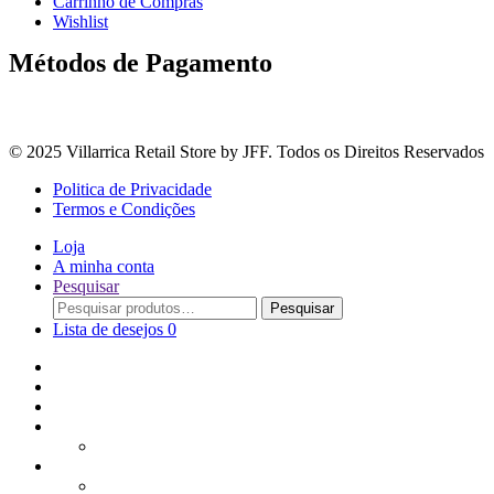
Carrinho de Compras
Wishlist
Métodos de Pagamento
© 2025 Villarrica Retail Store by JFF. Todos os Direitos Reservados
Politica de Privacidade
Termos e Condições
Loja
A minha conta
Pesquisar
Procurar
Pesquisar
por:
Lista de desejos
0
Adoçantes
Arroz, Massas e Leguminosas
Bebidas e Óleos
Bagas Sementes e Grãos
Bolachas