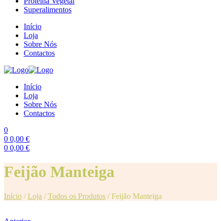
Proteína Vegetal
Superalimentos
Início
Loja
Sobre Nós
Contactos
Início
Loja
Sobre Nós
Contactos
0
0
0,00
€
0
0,00
€
Menu
Feijão Manteiga
Início
/
Loja
/
Todos os Produtos
/
Feijão Manteiga