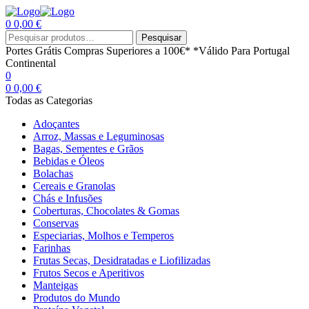
0
0,00
€
Menu
Procurar
Pesquisar
por:
Portes Grátis
Compras Superiores a 100€*
*Válido Para Portugal
Continental
0
0
0,00
€
Todas as Categorias
Adoçantes
Arroz, Massas e Leguminosas
Bagas, Sementes e Grãos
Bebidas e Óleos
Bolachas
Cereais e Granolas
Chás e Infusões
Coberturas, Chocolates & Gomas
Conservas
Especiarias, Molhos e Temperos
Farinhas
Frutas Secas, Desidratadas e Liofilizadas
Frutos Secos e Aperitivos
Manteigas
Produtos do Mundo