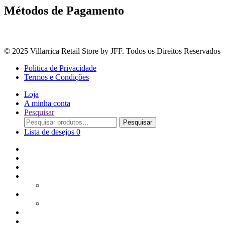
Métodos de Pagamento
© 2025 Villarrica Retail Store by JFF. Todos os Direitos Reservados
Politica de Privacidade
Termos e Condições
Loja
A minha conta
Pesquisar
Procurar
Pesquisar
por:
Lista de desejos
0
Adoçantes
Arroz, Massas e Leguminosas
Bebidas e Óleos
Bagas Sementes e Grãos
Bolachas
Cereais e Granolas
Chás e Infusões