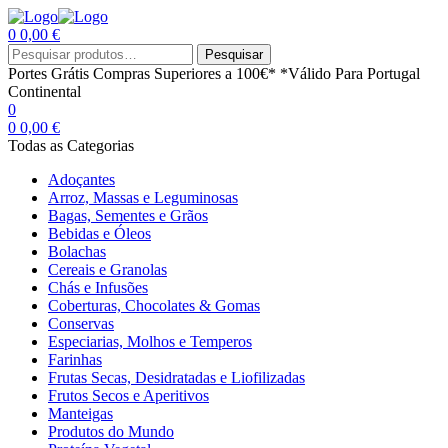
0
0,00
€
Menu
Procurar
Pesquisar
por:
Portes Grátis
Compras Superiores a 100€*
*Válido Para Portugal
Continental
0
0
0,00
€
Todas as Categorias
Adoçantes
Arroz, Massas e Leguminosas
Bagas, Sementes e Grãos
Bebidas e Óleos
Bolachas
Cereais e Granolas
Chás e Infusões
Coberturas, Chocolates & Gomas
Conservas
Especiarias, Molhos e Temperos
Farinhas
Frutas Secas, Desidratadas e Liofilizadas
Frutos Secos e Aperitivos
Manteigas
Produtos do Mundo