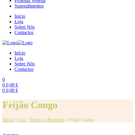
Proteína Vegetal
Superalimentos
Início
Loja
Sobre Nós
Contactos
Início
Loja
Sobre Nós
Contactos
0
0
0,00
€
0
0,00
€
Menu
Feijão Congo
Início
/
Loja
/
Todos os Produtos
/
Feijão Congo